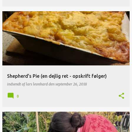
Shepherd's Pie (en dejlig ret - opskrift følger)
indsendt af
lars leonhard
den
september 26, 2018
0