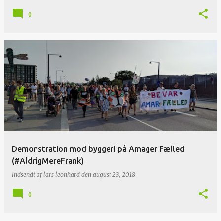
0
Demonstration mod byggeri på Amager Fælled
(#AldrigMereFrank)
indsendt af
lars leonhard
den
august 23, 2018
0