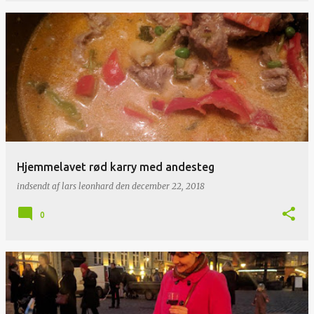
Hjemmelavet rød karry med andesteg
indsendt af
lars leonhard
den
december 22, 2018
0