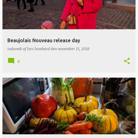
Beaujolais Nouveau release day
indsendt af
lars leonhard
den
november 15, 2018
0