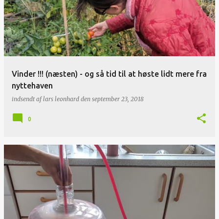
Vinder !!! (næsten) - og så tid til at høste lidt mere fra
nyttehaven
indsendt af
lars leonhard
den
september 23, 2018
0