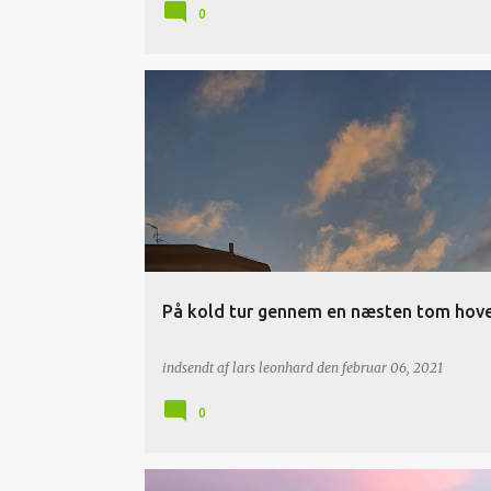
0
På kold tur gennem en næsten tom hov
indsendt af
lars leonhard
den
februar 06, 2021
0