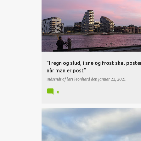
”I regn og slud, i sne og frost skal poste
når man er post”
indsendt af
lars leonhard
den
januar 22, 2021
0