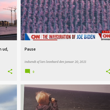
n ud,
Pause
indsendt af
lars leonhard
den
januar 20, 2021
0