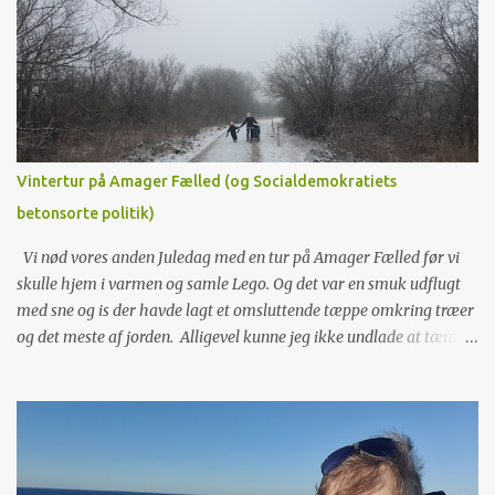
a
r
e
r
Vintertur på Amager Fælled (og Socialdemokratiets
betonsorte politik)
Vi nød vores anden Juledag med en tur på Amager Fælled før vi
skulle hjem i varmen og samle Lego. Og det var en smuk udflugt
med sne og is der havde lagt et omsluttende tæppe omkring træer
og det meste af jorden. Alligevel kunne jeg ikke undlade at tænke
på landskaber og specifikt de landskaber der definerer os som
mennesker. Amager Fælled har fyldt utrolig meget i mit liv fra jeg
først som ca. 16-årig dyrkede noget live rollespil derude i slut
firserne, dengang området var helt enormt. Som 18-årig flyttede
på kollegie på Grønjordskollegiet og gik mange ture derude. Jeg